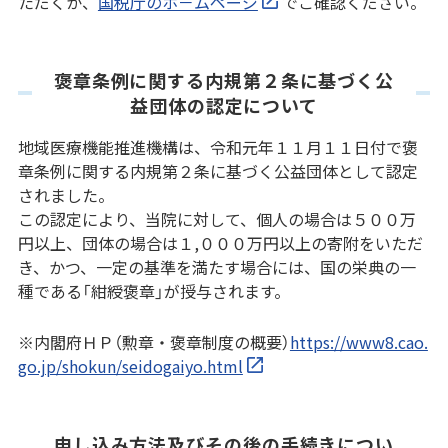
ただくか、
国税庁のホ－ムページ
でご確認ください。
褒章条例に関する内規第２条に基づく公
益団体の認定について
地域医療機能推進機構は、令和元年１１月１１日付で褒
章条例に関する内規第２条に基づく公益団体として認定
されました。
この認定により、当院に対して、個人の場合は５００万
円以上、団体の場合は１,０００万円以上の寄附をいただ
き、かつ、一定の基準を満たす場合には、国の栄典の一
種である「紺綬褒章」が授与されます。
※内閣府ＨＰ（勲章・褒章制度の概要）
https://www8.cao.
go.jp/shokun/seidogaiyo.html
申し込み方法及びその後の手続きについ